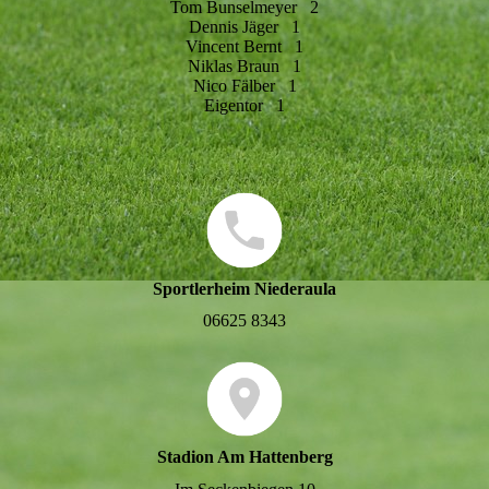
Tom Bunselmeyer 2
Dennis Jäger 1
Vincent Bernt 1
Niklas Braun 1
Nico Fälber 1
Eigentor 1
Sportlerheim Niederaula
06625 8343
Stadion Am Hattenberg