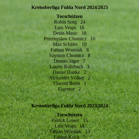
Kreisoberliga Fulda Nord 2024/2025
Torschützen
Robin Sorg 24
Luis Veapi 16
Denis Masic 10
Przemyslaw Chomicz 10
Max Schäfer 10
Fabian Wozniak 8
Szymon Chomicz 8
Dennis Jäger 7
Laurin Rohrbach 3
Daniel Hanke 2
Alexander Völker 2
Vincent Bernt 1
Eigentor 2
Kreisoberliga Fulda Nord 2023/2024
Torschützen
Patrick Lesser 15
Luis Veapi 14
Fabian Wozniak 13
Fabian Koch 7