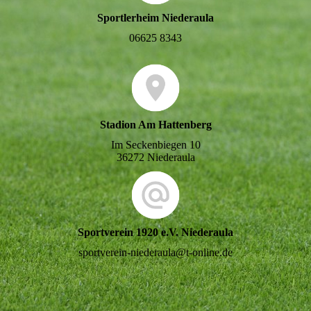
Sportlerheim Niederaula
06625 8343
Stadion Am Hattenberg
Im Seckenbiegen 10
36272 Niederaula
Sportverein 1920 e.V. Niederaula
sportverein-niederaula@t-online.de