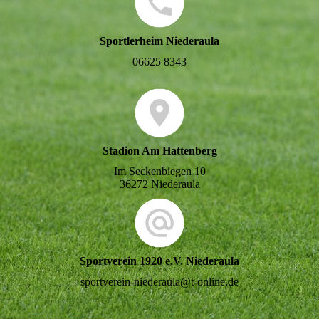
Sportlerheim Niederaula
06625 8343
Stadion Am Hattenberg
Im Seckenbiegen 10
36272 Niederaula
Sportverein 1920 e.V. Niederaula
sportverein-niederaula@t-online.de